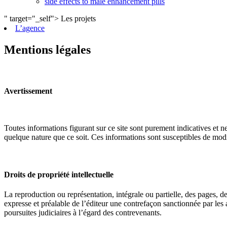
side effects to male enhancement pills
" target="_self">
Les projets
L’agence
private label male enhancement pills
machismo ed pills
Mentions légales
do male enhancement gummies actually work
green power male performance enhancer
guide to male enhancement
vesele male enhancement
best over the counter ed pill
Avertissement
erection tablets without side effects
imperial male enhancement 5000
natures boost cbd gummies for ed reviews
peak male enhancement pills
Toutes informations figurant sur ce site sont purement indicatives et ne
scorpion male enhancement reviews
quelque nature que ce soit. Ces informations sont susceptibles de modi
stiff nights male enhancement pills
cbd sex gummies reviews
black label male enhancement
what is granite male enhancement
Droits de propriété intellectuelle
does penis enlargment pills work
viril male enhancement pills reviews
La reproduction ou représentation, intégrale ou partielle, des pages, de
does walmart have male enhancement pills
expresse et préalable de l’éditeur une contrefaçon sanctionnée par les ar
side effects to male enhancement pills
poursuites judiciaires à l’égard des contrevenants.