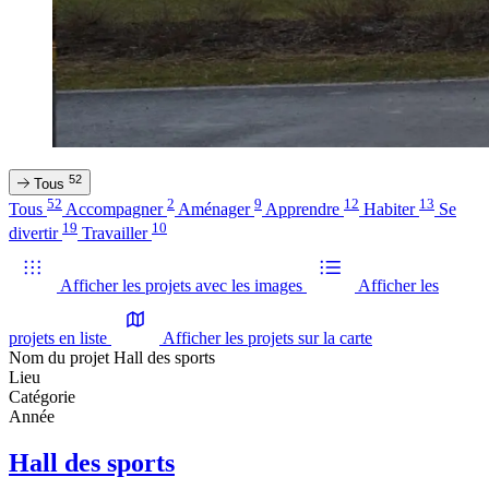
52
Tous
52
2
9
12
13
Tous
Accompagner
Aménager
Apprendre
Habiter
Se
19
10
divertir
Travailler
Afficher les projets avec les images
Afficher les
projets en liste
Afficher les projets sur la carte
Nom du projet
Hall des sports
Lieu
Catégorie
Année
Hall des sports