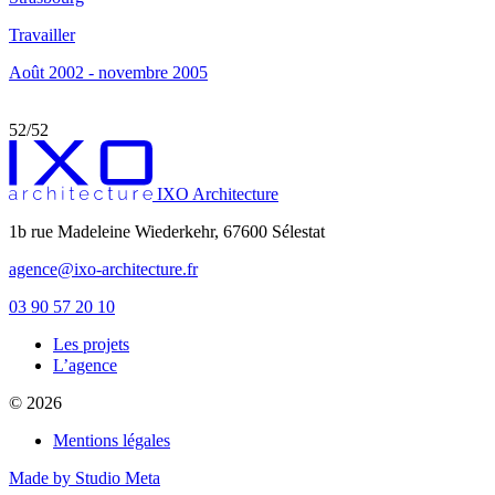
Travailler
Août 2002 - novembre 2005
52/52
IXO Architecture
1b rue Madeleine Wiederkehr, 67600 Sélestat
agence@ixo-architecture.fr
03 90 57 20 10
Les projets
private label male enhancement pills
L’agence
machismo ed pills
© 2026
do male enhancement gummies actually work
green power male performance enhancer
Mentions légales
guide to male enhancement
vesele male enhancement
Made by Studio Meta
best over the counter ed pill